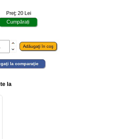
Preţ:
20
Lei
gaţi la comparaţie
te la