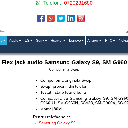
Telefon:
0720231680
ng
Apple
LG
Sony
Huawei
Lenovo
Allview
HTC
Nokia
Flex jack audio Samsung Galaxy S9, SM-G960
Componenta Swap
Componenta originala Swap
Swap -provenit din telefon
Testat - stare foarte buna
Compatibila cu Samsung Galaxy S9,
SM-G960
G960U1, SM-G960N, SCV38, SM-G960X, SC-0
Montaj 80lei
Pentru telefoanele:
Samsung Galaxy S9