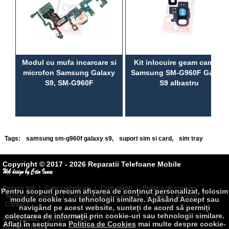
Modul cu mufa incarcare si
Kit inlocuire geam camera
microfon Samsung Galaxy
Samsung SM-G960F Galaxy
S9, SM-G960F
S9 albastru
Tags:
samsung sm-g960f galaxy s9
,
suport sim si card
,
sim tray
Copyright © 2017 - 2026 Reparatii Telefoane Mobile
Despre noi
|
Cum cumpăraţi
|
Cum plătiţi
|
Politica de cookies
|
Pentru scopuri precum afișarea de conținut personalizat, folosim
Termeni şi condiţii
|
Confidenţialitatea datelor
|
Politica de retur
|
module cookie sau tehnologii similare. Apăsând Accept sau
Contact
navigând pe acest website, sunteți de acord să permiți
colectarea de informații prin cookie-uri sau tehnologii similare.
Actualizat: 6 august 2026
Aflați în secțiunea
Politica de Cookies
mai multe despre cookie-
Autentificare