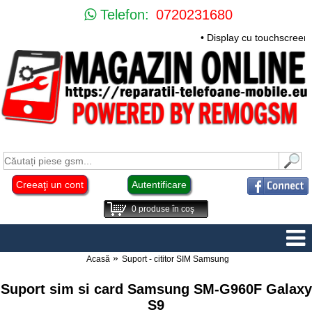
Telefon:
0720231680
• Display cu touchscreen 
Creeaţi un cont
Autentificare
0
produse în coş
Acasă
Suport - cititor SIM Samsung
Suport sim si card Samsung SM-G960F Galaxy
S9