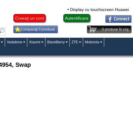
• Display cu touchscreen Huawei Mat
Creeaţi un cont
Autentificare
Comparaţi 0 produse
0
produse în coş
Vodafone
Xiaomi
BlackBerry
ZTE
Motorola
4954, Swap