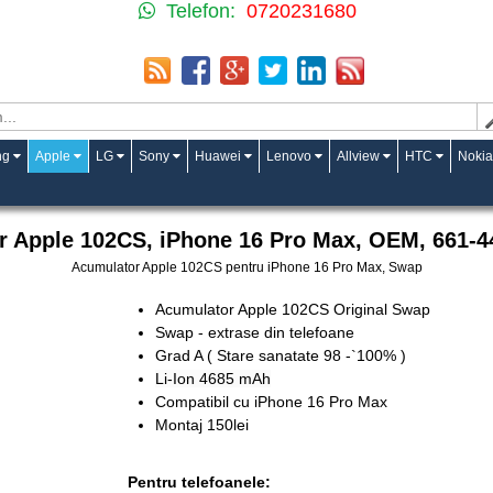
Telefon:
0720231680
ng
Apple
LG
Sony
Huawei
Lenovo
Allview
HTC
Nokia
r Apple 102CS, iPhone 16 Pro Max, OEM, 661-4
Acumulator Apple 102CS pentru iPhone 16 Pro Max, Swap
Acumulator Apple 102CS Original Swap
Swap - extrase din telefoane
Grad A ( Stare sanatate 98 -`100% )
Li-Ion 4685 mAh
Compatibil cu iPhone 16 Pro Max
Montaj 150lei
Pentru telefoanele: