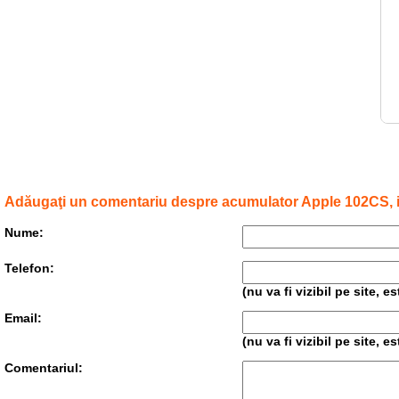
Adăugaţi un comentariu despre acumulator Apple 102CS, 
Nume:
Telefon:
(nu va fi vizibil pe site, 
Email:
(nu va fi vizibil pe site, 
Comentariul: