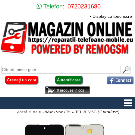
Telefon:
0720231680
• Display cu touchscre
Creeaţi un cont
Autentificare
0
produse în coş
(2 produse)
Acasă
Meizu / Wiko / Vivo / Tcl
TCL 30 V 5G