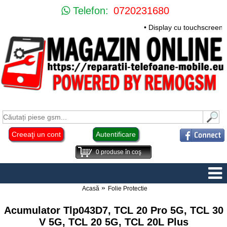
Telefon:
0720231680
• Display cu touchscreen H
Creeaţi un cont
Autentificare
0
produse în coş
Acasă
Folie Protectie
Acumulator Tlp043D7, TCL 20 Pro 5G, TCL 30
V 5G, TCL 20 5G, TCL 20L Plus