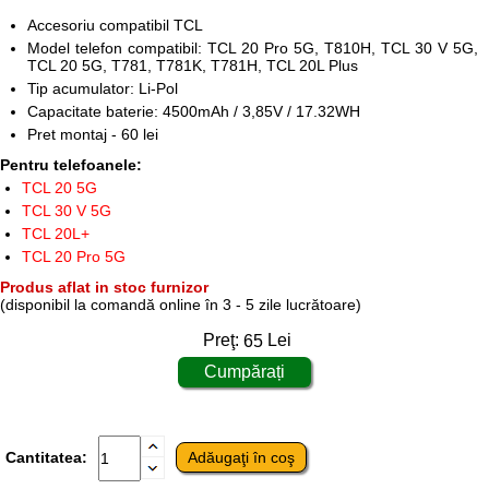
Accesoriu compatibil TCL
Model telefon compatibil: TCL 20 Pro 5G, T810H, TCL 30 V 5G,
TCL 20 5G, T781, T781K, T781H, TCL 20L Plus
Tip acumulator: Li-Pol
Capacitate baterie: 4500mAh / 3,85V / 17.32WH
Pret montaj - 60 lei
Pentru telefoanele:
TCL 20 5G
TCL 30 V 5G
TCL 20L+
TCL 20 Pro 5G
Produs aflat in stoc furnizor
(disponibil la comandă online în 3 - 5 zile lucrătoare)
Preţ:
65
Lei
Cantitatea: