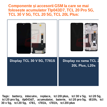
Componente și accesorii GSM la care se mai
folosește acumulator Tlp043D7, TCL 20 Pro 5G,
TCL 30 V 5G, TCL 20 5G, TCL 20L Plus:
Display TCL 30 V 5G, T781S
Display cu rama TCL 20L,
20L Plus, L20s
Tags:
battery
,
inlocuire
,
replace
,
tcl 20l plus
,
tcl 30 v 5g
,
tcl 20 5g
,
tcl 20 pro 5g
,
tlp043d7
,
acumulator
,
baterie
,
tcl 20 pro 5g
,
t810h
,
tcl
30 v 5g
,
tcl 20 5g
,
t781
,
t781k
,
t781h
,
tcl 20l plus